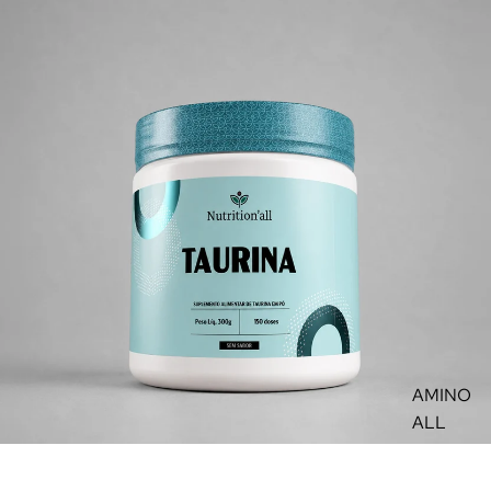
AMINO
ALL
ARTRO
ALL
PROMOÇÃO
TAURINA