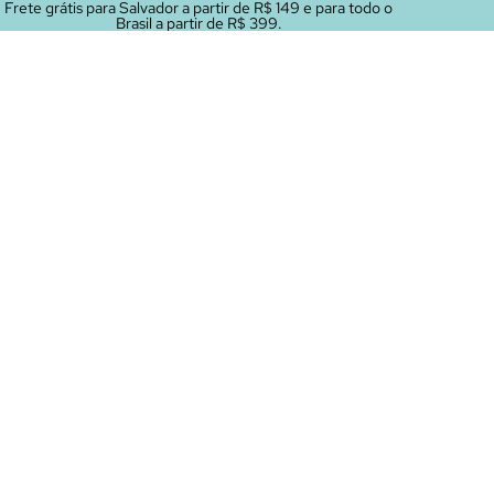
Frete grátis para Salvador a partir de R$ 149 e para todo o
Brasil a partir de R$ 399.