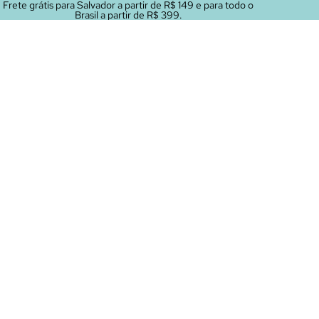
Frete grátis para Salvador a partir de R$ 149 e para todo o
Brasil a partir de R$ 399.