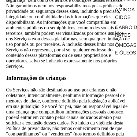
segurança, bem como os termos e condições desses terceiros.
Não garantimos nem nos responsabilizamos pelas práticas de
AMINOÁ
privacidade ou segurança desses sites, incluindo a precisão,
integridade ou confiabilidade das informações que eles
CIDOS
disponibilizam. As informações que você compartilha em
CARBOI
ambientes públicos ou semipúblicos, como redes sociais de
terceiros, também podem ser visualizadas por outros usuários
RATOS
dos Serviços e/ou dessas plataformas, sem qualquer limitação de
uso por nós ou por terceiros. A inclusão desses links nos
ÔMEGAS
Serviços não representa, por si só, qualquer endosso do
E ÓLEOS
conteúdo dessas plataformas ou de seus proprietários e
operadores, salvo se indicado expressamente nos próprios
Serviços.
Informações de crianças
Os Serviços não são destinados ao uso por crianças e não
coletamos, intencionalmente, nenhuma informação pessoal de
menores de idade, conforme definido pela legislação aplicável
em sua jurisdição. Se você for pai, mãe ou responsável legal de
uma criança que compartilhou informações pessoais conosco,
poderá entrar em contato pelos canais indicados abaixo para
solicitar a exclusão desses dados. No início da vigência desta
Política de privacidade, não temos conhecimento real de que
"compartilhamos" ou "vendemos" (nos termos definidos pela