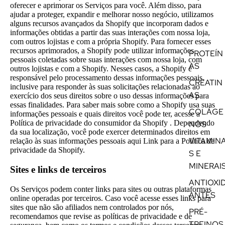
oferecer e aprimorar os Serviços para você. Além disso, para
ajudar a proteger, expandir e melhorar nosso negócio, utilizamos
alguns recursos avançados da Shopify que incorporam dados e
informações obtidas a partir das suas interações com nossa loja,
com outros lojistas e com a própria Shopify. Para fornecer esses
recursos aprimorados, a Shopify pode utilizar informações
PROTEÍN
pessoais coletadas sobre suas interações com nossa loja, com
AS
outros lojistas e com a Shopify. Nesses casos, a Shopify é
responsável pelo processamento dessas informações pessoais,
CREATIN
inclusive para responder às suas solicitações relacionadas ao
AS
exercício dos seus direitos sobre o uso dessas informações para
essas finalidades. Para saber mais sobre como a Shopify usa suas
COLÁGE
informações pessoais e quais direitos você pode ter, acesse a
Política de privacidade do consumidor da Shopify
. Dependendo
NOS
da sua localização, você pode exercer determinados direitos em
VITAMIN
relação às suas informações pessoais aqui
Link para a Política de
privacidade da Shopify
.
S E
MINERAI
Sites e links de terceiros
ANTIOXI
Os Serviços podem conter links para sites ou outras plataformas
ANTES
online operadas por terceiros. Caso você acesse esses links para
sites que não são afiliados nem controlados por nós,
PRÉ-
recomendamos que revise as políticas de privacidade e de
TREINOS