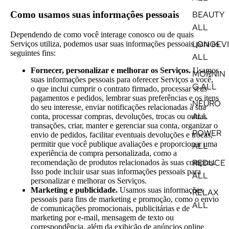
BEAUTY
Como usamos suas informações pessoais
ALL
Dependendo de como você interage conosco ou de quais
LONGEVI
Serviços utiliza, podemos usar suas informações pessoais para os
seguintes fins:
ALL
Fornecer, personalizar e melhorar os Serviços.
Usamos
MORNIN
suas informações pessoais para oferecer Serviços a você,
G ALL
o que inclui cumprir o contrato firmado, processar seus
pagamentos e pedidos, lembrar suas preferências e os itens
NEURO
do seu interesse, enviar notificações relacionadas à sua
ALL
conta, processar compras, devoluções, trocas ou outras
transações, criar, manter e gerenciar sua conta, organizar o
POWER
envio de pedidos, facilitar eventuais devoluções e trocas,
permitir que você publique avaliações e proporcionar uma
ALL
experiência de compra personalizada, como a
REDUCE
recomendação de produtos relacionados às suas compras.
Isso pode incluir usar suas informações pessoais para
ALL
personalizar e melhorar os Serviços.
Marketing e publicidade.
Usamos suas informações
RELAX
pessoais para fins de marketing e promoção, como o envio
ALL
de comunicações promocionais, publicitárias e de
marketing por e-mail, mensagem de texto ou
correspondência, além da exibição de anúncios online